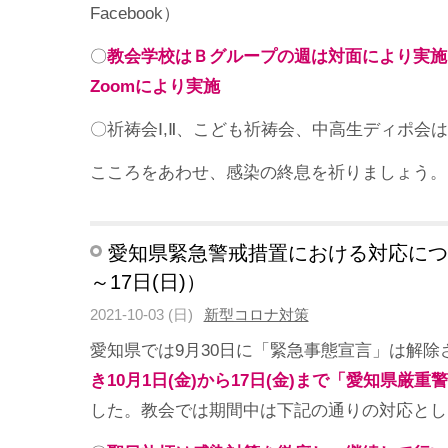
Facebook）
〇
教会学校はＢグループの週は対面により実施
Zoomにより実施
〇祈祷会Ⅰ,Ⅱ、こども祈祷会、中高生ディポ会
こころをあわせ、感染の終息を祈りましょう。
愛知県緊急警戒措置における対応につい
～17日(日)）
2021-10-03 (日)
新型コロナ対策
愛知県では9月30日に「緊急事態宣言」は解除
き10月1日(金)から17日(金)まで「愛知県厳重
した。教会では期間中は下記の通りの対応とし