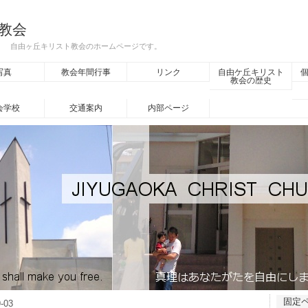
教会
A） 自由ヶ丘キリスト教会のホームページです。
写真
教会年間行事
リンク
自由ケ丘キリスト
教会の歴史
会学校
交通案内
内部ページ
固定
-03