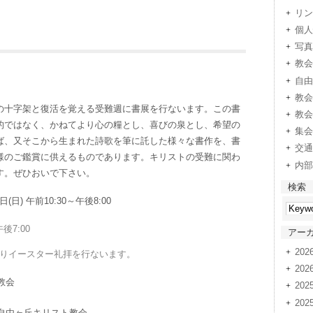
リン
個人
写真
教会
自由
教会
の十字架と復活を覚える受難週に書展を行ないます。この書
教会
的ではなく、かねてより心の糧とし、喜びの泉とし、希望の
集会
ば、又そこから生まれた詩歌を筆に託した様々な書作を、書
交通
様のご鑑賞に供えるものであります。キリストの受難に関わ
内部
す。ぜひおいで下さい。
検索
(日) 午前10:30～午後8:00
後7:00
アー
20
30よりイースター礼拝を行ないます。
20
教会
202
202
自由ヶ丘キリスト教会