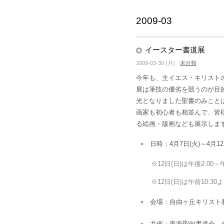
2009-03
イースター書道展
2009-03-30 (月)
未分類
今年も、主イエス・キリスト
展は筆技の優劣を競うのが目
光となりました聖書のみこと
画家も初心者も相並んで、皆
る絵画・版画なども展示しま
日時：4月7日(火)～4月12日
※12日(日)は午後2:00～午
※12日(日)は午前10:
会場：自由ヶ丘キリスト
共催：東海聖句書道会，