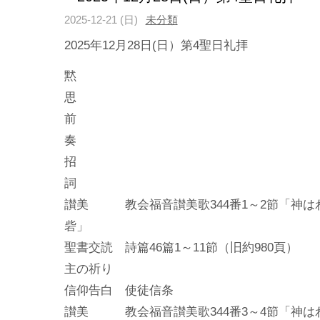
2025-12-21 (日)
未分類
2025年12月28日(日）第4聖日礼拝
黙
前
招
讃美 教会福音讃美歌344番1～2節「神は
聖書交読 詩篇46篇1～11節（旧約980頁）
主の祈り
信仰告白 使徒信条
讃美 教会福音讃美歌344番3～4節「神は