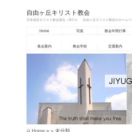
自由ヶ丘キリスト教会
日本福音キリスト教会連合（JECA） 自由ヶ丘キリスト教会のホーム
Home
写真
教会年間行事
集会案内
教会学校
交通案内
Home
>
未分類