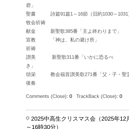
聖書 詩篇91篇1～16節（旧約1030～103
牧会祈祷
献金 新聖歌385番「主よ終わりまで」
宣教 「神は、私の避け所」
祈祷
讃美 新聖歌311番「いかに恐るべ
頌栄 教会福音讃美歌271番「父・子・聖
後奏
Comments (Close):
0
TrackBack (Close):
0
2025中高生クリスマス会（2025年12月
～16時30分）