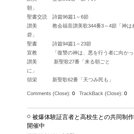
聖書交読 詩篇96篇1～6節
讃美 教会福音讃美歌344番3～4節「神は
聖書 詩篇94篇1～23節
宣教 「復讐の神は、悪を行う者に向かっ
讃美 新聖歌27番「来る朝ごと
頌栄 新聖歌62番「天つみ民も」
Comments (Close):
0
TrackBack (Close):
0
被爆体験証言者と高校生との共同制作
開催中