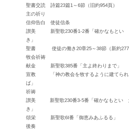
聖書交読 詩篇23篇1～6節（旧約954頁）
主の祈り
信仰告白 使徒信条
讃美 新聖歌230番1-2番「確かなもとい
聖書 使徒の働き20章25～38節（新約277-
牧会祈祷
献金 新聖歌385番「主よ終わりまで」
宣教 「神の教会を牧するように建てられ
ば」
祈祷
讃美 新聖歌230番3-5番「確かなもとい
頌栄 新聖歌6Ⅰ番「御恵みあふるる」
後奏