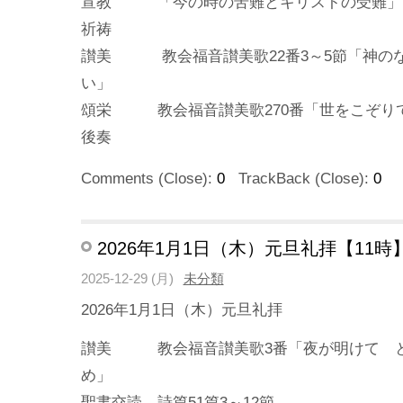
宣教 「今の時の苦難とキリストの受難」
祈祷
讃美 教会福音讃美歌22番3～5節「神の
頌栄 教会福音讃美歌270番「世をこぞり
後奏
Comments (Close):
0
TrackBack (Close):
0
2026年1月1日（木）元旦礼拝【11時
2025-12-29 (月)
未分類
2026年1月1日（木）元旦礼拝
讃美 教会福音讃美歌3番「夜が明けて 
聖書交読 詩篇51篇3～12節