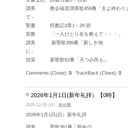
讃美 教会福音讃美歌459番「主よ終わり
聖書 民数記3章1～29 節
宣教 「一人ひとり名を教えて・・・」
讃美 新聖歌398番「新しき地
頌栄 新聖歌62番「天つみ民も」
Comments (Close):
0
TrackBack (Close):
0
2026年1月1日(新年礼拝）【0時】
2025-12-29 (月)
未分類
2026年1月1日(日）新年礼拝
讃美 聖歌361番「新年の