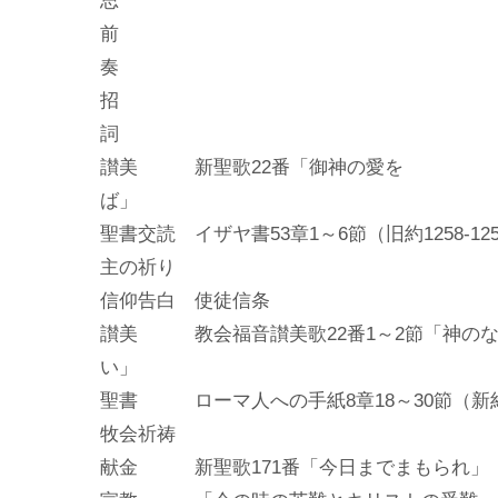
前
招
讃美 新聖歌22番「御神の愛を
聖書交読 イザヤ書53章1～6節（旧約1258-12
主の祈り
信仰告白 使徒信条
讃美 教会福音讃美歌22番1～2節「神の
聖書 ローマ人への手紙8章18～30節（新約
牧会祈祷
献金 新聖歌171番「今日までまもられ」