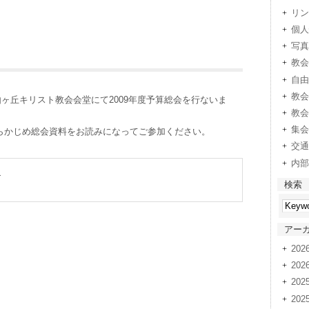
リン
個人
写真
教会
自由
教会
自由ヶ丘キリスト教会会堂にて2009年度予算総会を行ないま
教会
集会
らかじめ総会資料をお読みになってご参加ください。
交通
内部
展
検索
アー
20
20
202
202