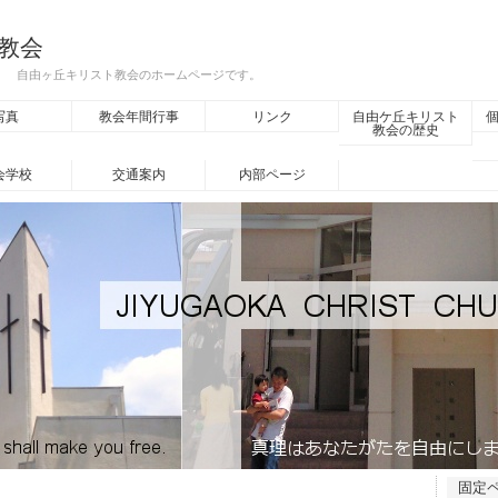
教会
A） 自由ヶ丘キリスト教会のホームページです。
写真
教会年間行事
リンク
自由ケ丘キリスト
教会の歴史
会学校
交通案内
内部ページ
固定